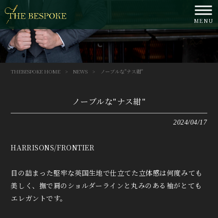
MENU
THEBESPOKE HOME
>
NEWS
>
ノーブルな"ナス紺"
ノーブルな"ナス紺"
2024/04/17
HARRISONS/FRONTIER
目の詰まった堅牢な英国生地で仕立てた立体感は何度みても
美しく、撫で肩のショルダーラインと丸みのある袖がとても
エレガントです。