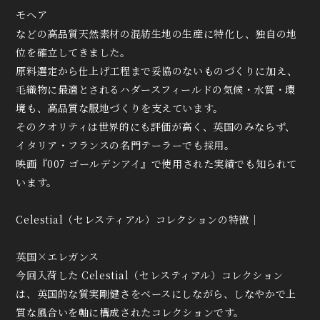
モヘア
などの高品質天然素材の混紡生地の生産に特化し、独自の地
位を確立してきました。
原料選定から仕上げ工程まで妥協のないものづくりに加え、
毛織物に最適とされるハダースフィールドの気候・水質・環
境も、高品質な服地づくりを支えています。
そのクオリティは世界的にも評価が高く、英国のみならず、
イタリア・フランスの名門テーラーでも採用。
映画『007 ゴールデンアイ』で使用された実績でも知られて
います。
Celestial（セレスティアル）コレクションの特徴｜
英国×エレガンス
今回入荷した Celestial（セレスティアル）コレクション
は、
英国的な質実剛健さをベースにしながら、しなやかで上
質な風合い
を軸に構成されたコレクションです。