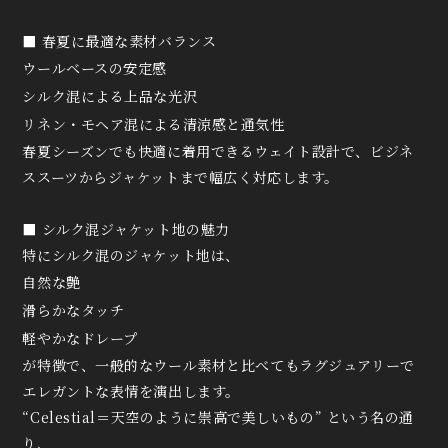
■ 春夏に最適な素材バランス
ウールベースの安定感
シルク混による上品な光沢
リネン・モヘア混による清涼感と通気性
春夏シーズンでも快適に着用できるウェイト設計で、ビジネ
ススーツからジャケットまで幅広く対応します。
■ シルク混ジャケット地の魅力
特にシルク混のジャケット地は、
自然な艶
滑らかなタッチ
軽やかなドレープ
が特徴で、一般的なウール素材と比べてもラグジュアリーで
エレガントな表情を演出します。
“Celestial＝天空のように崇高で美しいもの” という名の通
り、